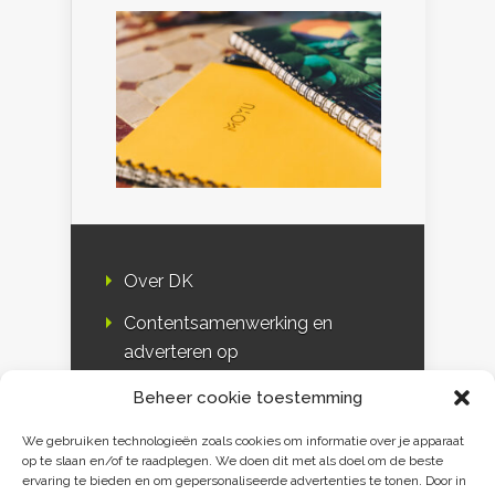
Over DK
Contentsamenwerking en
adverteren op
Duurzaamheidskompas
Beheer cookie toestemming
Bloggers
We gebruiken technologieën zoals cookies om informatie over je apparaat
op te slaan en/of te raadplegen. We doen dit met als doel om de beste
DK & media
ervaring te bieden en om gepersonaliseerde advertenties te tonen. Door in