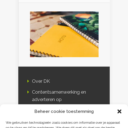
Over DK
Contentsamenwerking en
adverteren op
Duurzaamheidskompas
Beheer cookie toestemming
Bloggers
We gebruiken technologieën zoals cookies om informatie over je apparaat
op te slaan en/of te raadplegen. We doen dit met als doel om de beste