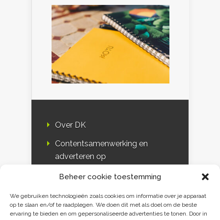
Over DK
Contentsamenwerking en
adverteren op
Duurzaamheidskompas
Beheer cookie toestemming
Bloggers
We gebruiken technologieën zoals cookies om informatie over je apparaat
op te slaan en/of te raadplegen. We doen dit met als doel om de beste
DK & media
ervaring te bieden en om gepersonaliseerde advertenties te tonen. Door in