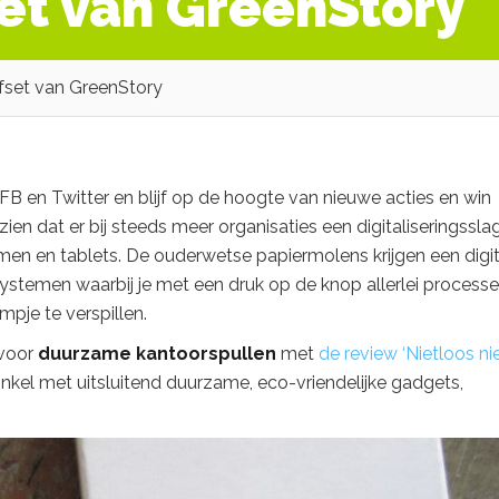
set van GreenStory
jfset van GreenStory
 FB en Twitter en blijf op de hoogte van nieuwe acties en win
n dat er bij steeds meer organisaties een digitaliseringssla
men en tablets. De ouderwetse papiermolens krijgen
een digi
stemen waarbij je met een druk op de knop allerlei process
pje te verspillen.
 voor
duurzame kantoorspullen
met
de review ‘Nietloos nie
nkel met uitsluitend duurzame, eco-vriendelijke gadgets,