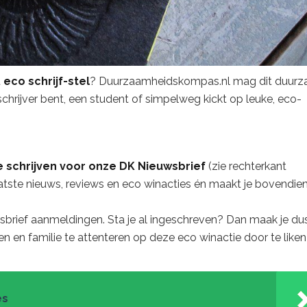
t
eco schrijf-stel
? Duurzaamheidskompas.nl mag dit duur
hrijver bent, een student of simpelweg kickt op leuke, eco-
te schrijven voor onze DK Nieuwsbrief
(zie rechterkant
aatste nieuws, reviews en eco winacties én maakt je bovendie
brief aanmeldingen. Sta je al ingeschreven? Dan maak je du
n en familie te attenteren op deze eco winactie door te liken
es