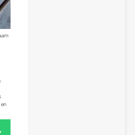
zaam
n
s
 en