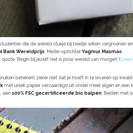
studenten die de wereld stukje bij beetje willen vergroenen en
N Bank Wereldprijs
. Mede-oprichter
Yagmur Masmas
quote ‘Begin bij jezelf; het is jouw wereld van morgen’ (
Lees 
uiken betekent zeker niet dat je hoeft in te leveren op kwalite
ok
met uniek papier vervaardigd uit onder meer algen en een k
l, een
100% FSC gecertificeerde bio balpen
. Beiden met 