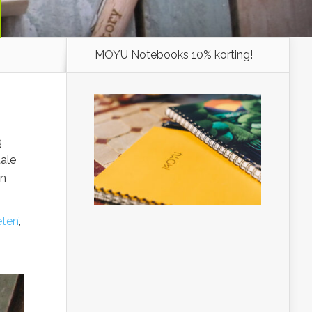
MOYU Notebooks 10% korting!
g
tale
en
ten’
,