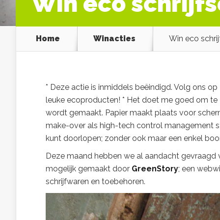
Win eco schrijf
Home
Winacties
Win eco schri
* Deze actie is inmiddels beëindigd. Volg ons op
leuke ecoproducten! * Het doet me goed om te zie
wordt gemaakt. Papier maakt plaats voor scher
make-over als high-tech control management sy
kunt doorlopen; zonder ook maar een enkel boom
Deze maand hebben we al aandacht gevraagd
mogelijk gemaakt door
GreenStory
; een webwi
schrijfwaren en toebehoren.