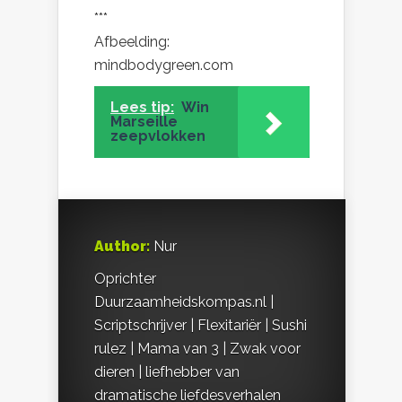
***
Afbeelding:
mindbodygreen.com
Lees tip:
Win
Marseille
zeepvlokken
Author:
Nur
Oprichter
Duurzaamheidskompas.nl |
Scriptschrijver | Flexitariër | Sushi
rulez | Mama van 3 | Zwak voor
dieren | liefhebber van
dramatische liefdesverhalen