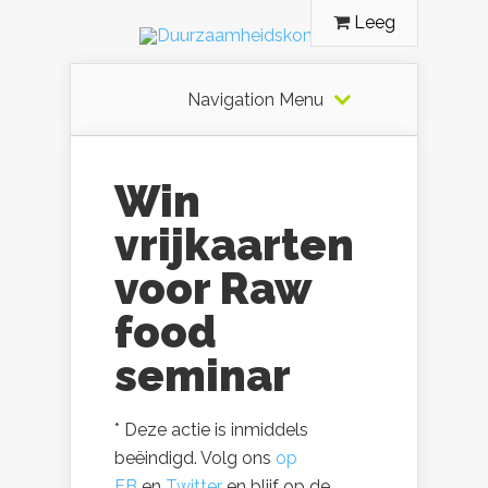
Leeg
Navigation Menu
Win
vrijkaarten
voor Raw
food
seminar
* Deze actie is inmiddels
beëindigd. Volg ons
op
FB
en
Twitter
en blijf op de