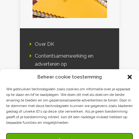
Over DK
Contentsamenwerking en
adverteren op
Duurzaamheidskompas
Beheer cookie toestemming
Bloggers
We gebruiken technologieën zoals cookies om informatie over je apparaat
op te slaan en/of te raadplegen. We doen dit met als doel om de beste
DK & media
ervaring te bieden en om gepersonaliseerde advertenties te tonen. Door in
te stemmen met deze technologieën kunnen we gegevens zoals bladeren
Disclaimer
gedrag of unieke ID's op deze site verwerken. Als je geen toestemming
geeft of je toestemming intrekt, kan dit een nadelige invloed hebben op
Privacy verklaring
bepaalde functies en mogelijkheden.
Contact