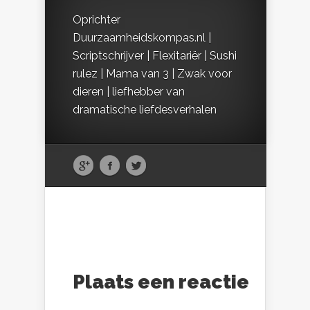
Oprichter
Duurzaamheidskompas.nl |
Scriptschrijver | Flexitariër | Sushi
rulez | Mama van 3 | Zwak voor
dieren | liefhebber van
dramatische liefdesverhalen
Plaats een reactie