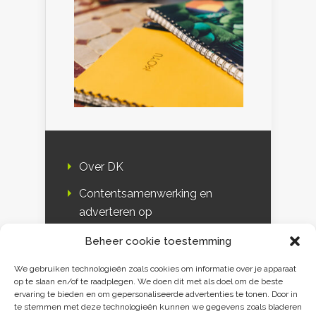
Over DK
Contentsamenwerking en
adverteren op
Duurzaamheidskompas
Beheer cookie toestemming
Bloggers
We gebruiken technologieën zoals cookies om informatie over je apparaat
op te slaan en/of te raadplegen. We doen dit met als doel om de beste
DK & media
ervaring te bieden en om gepersonaliseerde advertenties te tonen. Door in
te stemmen met deze technologieën kunnen we gegevens zoals bladeren
Disclaimer