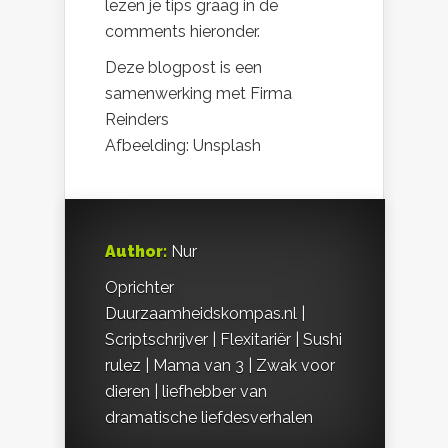
lezen je tips graag in de
comments hieronder.
Deze blogpost is een
samenwerking met Firma
Reinders
Afbeelding: Unsplash
Author:
Nur
Oprichter
Duurzaamheidskompas.nl |
Scriptschrijver | Flexitariër | Sushi
rulez | Mama van 3 | Zwak voor
dieren | liefhebber van
dramatische liefdesverhalen