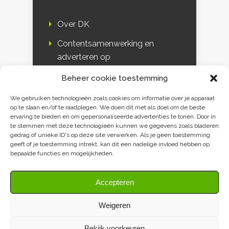
Over DK
Contentsamenwerking en
adverteren op
Duurzaamheidskompas
Beheer cookie toestemming
Bloggers
We gebruiken technologieën zoals cookies om informatie over je apparaat
op te slaan en/of te raadplegen. We doen dit met als doel om de beste
DK & media
ervaring te bieden en om gepersonaliseerde advertenties te tonen. Door in
te stemmen met deze technologieën kunnen we gegevens zoals bladeren
Disclaimer
gedrag of unieke ID's op deze site verwerken. Als je geen toestemming
geeft of je toestemming intrekt, kan dit een nadelige invloed hebben op
Privacy verklaring
bepaalde functies en mogelijkheden.
Contact
Accepteren
Weigeren
Bekijk voorkeuren