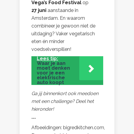
Vega’s Food Festival
op
27 juni
aanstaande in
Amsterdam. En waarom
combineer je gewoon niet de
uitdaging? Vaker vegetarisch
eten én minder
voedselverspillen!
Lees tip:
Waar je aan
moet denken
voor je een
elektrische
auto koopt
Ga jij binnenkort ook meedoen
met een challenge? Deel het
hieronder!
***
Afbeeldingen: bigredkitchen.com,