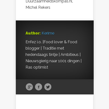
Duurzaamheidskompas.nl,
Michel Rekers
Author:
Kerime
Enfez i.o. |Food lover & Food
blogger | Traditie met
hedendaags tintje | Ambitieus |
Nieuwsgierig naar 1001 dingen |
Ras optimist