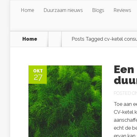
Home
Duurzaam nieuws
Blogs
Reviews
Home
Posts Tagged
cv-ketel con
Een
OKT
27
duu
POSTED ON 
Toe aan e
CV-ketel k
aanschaffe
echt de b
ervan kan 