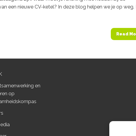
van een nieuwe CV-ketel? In deze blog helpen we je op weg.
Read Mo
K
tsamenwerking en
ren op
amheidskompas
rs
edia