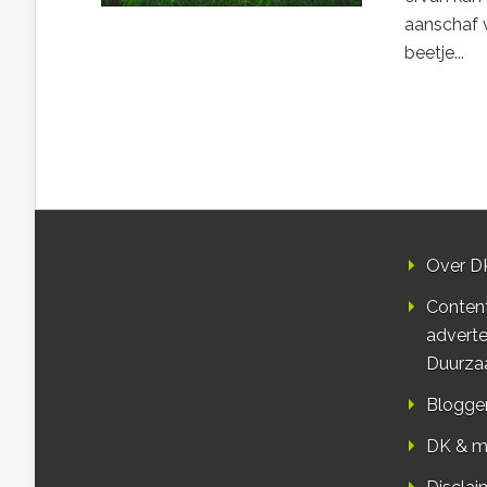
aanschaf 
beetje...
Over D
Conten
adverte
Duurza
Blogge
DK & m