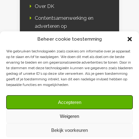
Over DK
Contentsamenwerking en
adverteren op
Duurzaamheidskompas
Beheer cookie toestemming
Bloggers
We gebruiken technologieën zoals cookies om informatie over je apparaat
op te slaan en/of te raadplegen. We doen dit met als doel om de beste
DK & media
ervaring te bieden en om gepersonaliseerde advertenties te tonen. Door in
te stemmen met deze technologieën kunnen we gegevens zoals bladeren
Disclaimer
gedrag of unieke ID's op deze site verwerken. Als je geen toestemming
geeft of je toestemming intrekt, kan dit een nadelige invloed hebben op
Privacy verklaring
bepaalde functies en mogelijkheden.
Contact
Accepteren
Weigeren
Bekijk voorkeuren
Duurzaamheidskompas 2009-2026