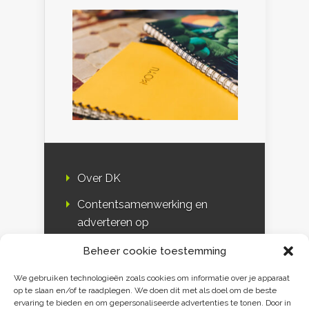
Over DK
Contentsamenwerking en
adverteren op
Duurzaamheidskompas
Beheer cookie toestemming
Bloggers
We gebruiken technologieën zoals cookies om informatie over je apparaat
op te slaan en/of te raadplegen. We doen dit met als doel om de beste
DK & media
ervaring te bieden en om gepersonaliseerde advertenties te tonen. Door in