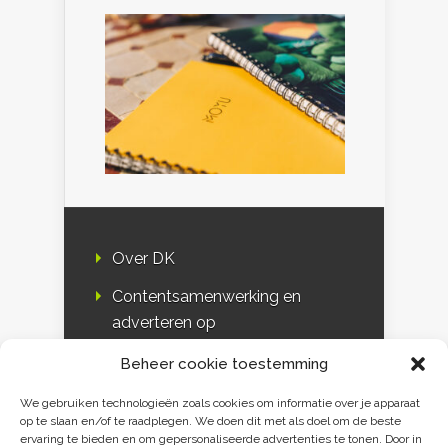
Over DK
Contentsamenwerking en
adverteren op
Duurzaamheidskompas
Beheer cookie toestemming
Bloggers
We gebruiken technologieën zoals cookies om informatie over je apparaat
op te slaan en/of te raadplegen. We doen dit met als doel om de beste
DK & media
ervaring te bieden en om gepersonaliseerde advertenties te tonen. Door in