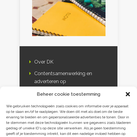
Over DK
Contentsamenwerking en
adverteren op
Duurzaamheidskompas
Beheer cookie toestemming
Bloggers
We gebruiken technologieën zoals cookies om informatie over je apparaat
op te slaan en/of te raadplegen. We doen dit met als doel om de beste
DK & media
ervaring te bieden en om gepersonaliseerde advertenties te tonen. Door in
te stemmen met deze technologieën kunnen we gegevens zoals bladeren
Disclaimer
gedrag of unieke ID's op deze site verwerken. Als je geen toestemming
geeft of je toestemming intrekt, kan dit een nadelige invloed hebben op
Privacy verklaring