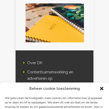
Over DK
Contentsamenwerking en
adverteren op
Duurzaamheidskompas
Beheer cookie toestemming
Bloggers
We gebruiken technologieën zoals cookies om informatie over je apparaat
op te slaan en/of te raadplegen. We doen dit met als doel om de beste
DK & media
ervaring te bieden en om gepersonaliseerde advertenties te tonen. Door in