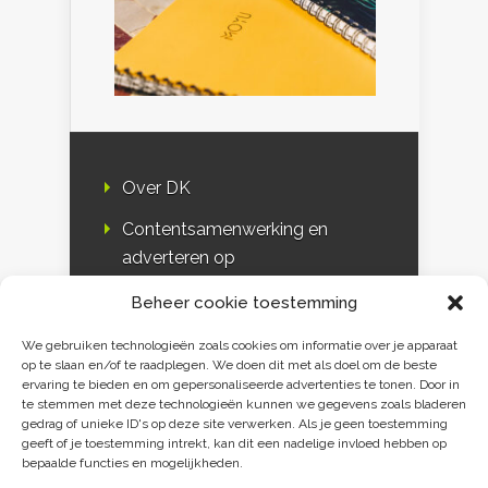
Over DK
Contentsamenwerking en
adverteren op
Duurzaamheidskompas
Beheer cookie toestemming
Bloggers
We gebruiken technologieën zoals cookies om informatie over je apparaat
op te slaan en/of te raadplegen. We doen dit met als doel om de beste
DK & media
ervaring te bieden en om gepersonaliseerde advertenties te tonen. Door in
te stemmen met deze technologieën kunnen we gegevens zoals bladeren
Disclaimer
gedrag of unieke ID's op deze site verwerken. Als je geen toestemming
geeft of je toestemming intrekt, kan dit een nadelige invloed hebben op
Privacy verklaring
bepaalde functies en mogelijkheden.